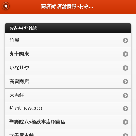
商店街 店舗情報 -おみやげ･雑貨-
おみやげ･雑貨
竹屋
丸十陶庵
いなりや
高畠商店
末吉餅
ｷﾞｬﾗﾘｰKACCO
聖護院八ｯ橋総本店稲荷店
寺子屋本舗