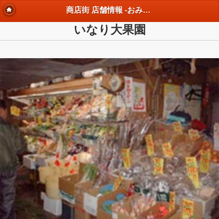
商店街 店舗情報 -おみやげ･雑貨-
いなり大果園