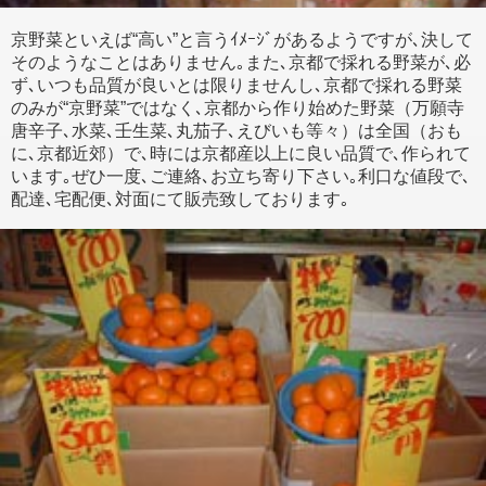
京野菜といえば“高い”と言うｲﾒｰｼﾞがあるようですが､決して
そのようなことはありません｡また､京都で採れる野菜が､必
ず､いつも品質が良いとは限りませんし､京都で採れる野菜
のみが“京野菜”ではなく､京都から作り始めた野菜（万願寺
唐辛子､水菜､壬生菜､丸茄子､えびいも等々）は全国（おも
に､京都近郊）で､時には京都産以上に良い品質で､作られて
います｡ぜひ一度､ご連絡､お立ち寄り下さい｡利口な値段で､
配達､宅配便､対面にて販売致しております｡